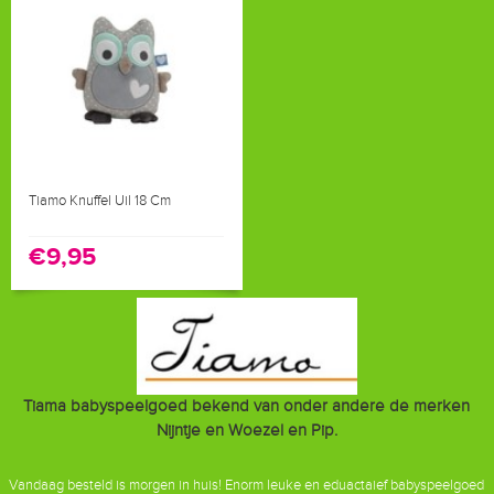
Tiamo Knuffel Uil 18 Cm
€9,95
Tiama babyspeelgoed bekend van onder andere de merken
Nijntje en Woezel en Pip.
Vandaag besteld is morgen in huis! Enorm leuke en eduactaief babyspeelgoed