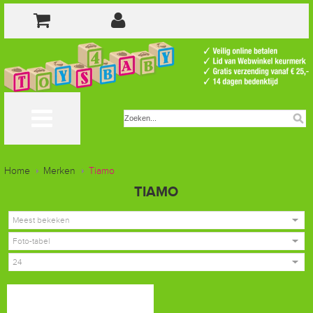
Home
Merken
Tiamo
TIAMO
Meest bekeken
Foto-tabel
24