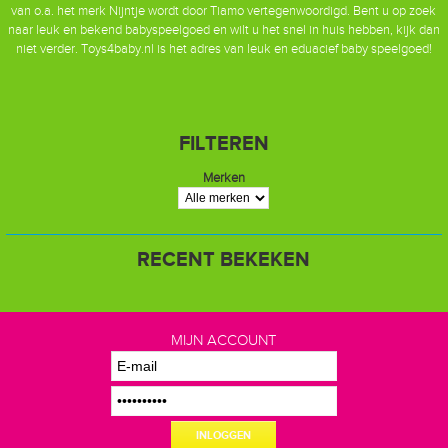
van o.a. het merk Nijntje wordt door Tiamo vertegenwoordigd. Bent u op zoek
naar leuk en bekend babyspeelgoed en wilt u het snel in huis hebben, kijk dan
niet verder. Toys4baby.nl is het adres van leuk en eduacief baby speelgoed!
FILTEREN
Merken
RECENT BEKEKEN
MIJN ACCOUNT
INLOGGEN