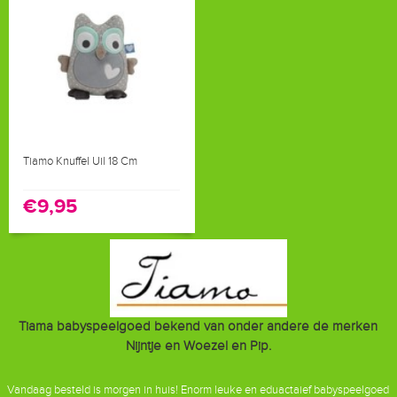
Tiamo Knuffel Uil 18 Cm
€9,95
Tiama babyspeelgoed bekend van onder andere de merken
Nijntje en Woezel en Pip.
Vandaag besteld is morgen in huis! Enorm leuke en eduactaief babyspeelgoed