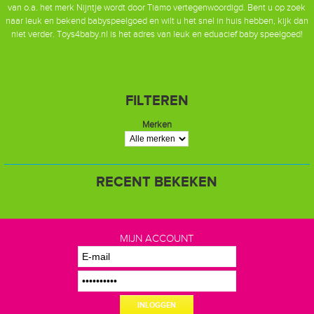
van o.a. het merk Nijntje wordt door Tiamo vertegenwoordigd. Bent u op zoek
naar leuk en bekend babyspeelgoed en wilt u het snel in huis hebben, kijk dan
niet verder. Toys4baby.nl is het adres van leuk en eduacief baby speelgoed!
FILTEREN
Merken
RECENT BEKEKEN
MIJN ACCOUNT
INLOGGEN