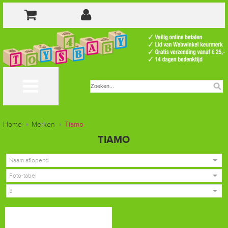
Home
Merken
Tiamo
TIAMO
Naam aflopend
Foto-tabel
8