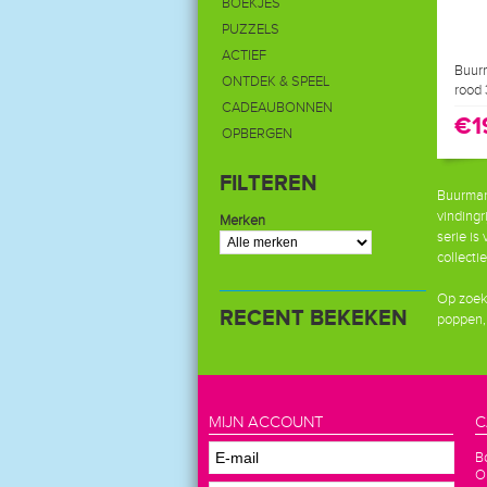
BOEKJES
PUZZELS
ACTIEF
Buur
ONTDEK & SPEEL
rood
CADEAUBONNEN
€1
OPBERGEN
FILTEREN
Buurman
vindingr
Merken
serie is
collecti
Op zoek 
RECENT BEKEKEN
poppen,
MIJN ACCOUNT
C
B
O