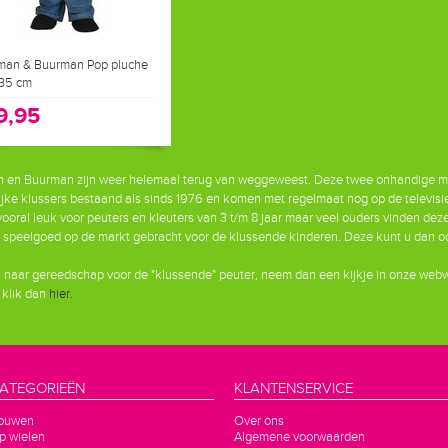
man & Buurman Pop pluche
 35 cm
9,95
 en Buurman zijn weer helemaal terug van weggeweest. Deze twee onhandige m
ijke klussers bestaand als sinds 1976 en komen met regelmaat nog op de televisi
 vooral leuk voor peuters en kleuters van 3 t/m 8 jaar maar veel ouders vinden de
e speelgoed op de markt gebracht voor de klussende kinderen. Deze kunt u dan o
naar gereedschap voor de "klussende" peuter, neem dan een kijkje in onze webw
 klik dan
hier.
ATEGORIEËN
KLANTENSERVICE
ouwen
Over ons
p wielen
Algemene voorwaarden