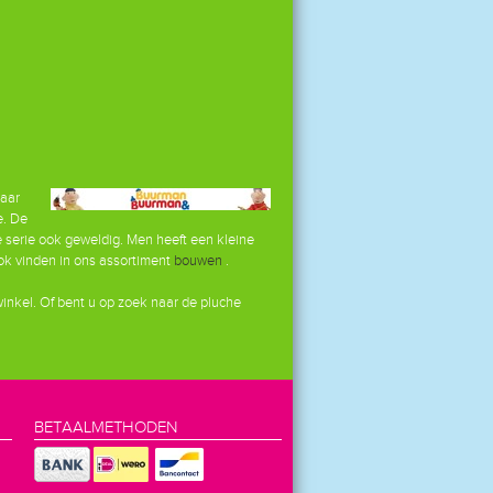
aar
e. De
ze serie ook geweldig. Men heeft een kleine
ok vinden in ons assortiment
bouwen
.
inkel. Of bent u op zoek naar de pluche
BETAALMETHODEN