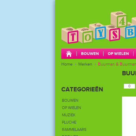
BOUWEN
OP WIELEN
Home
CADEAUBONNEN
Merken
Buurman & Buurma
OPBERGEN
BUU
CATEGORIEËN
BOUWEN
OP WIELEN
MUZIEK
PLUCHE
RAMMELAARS