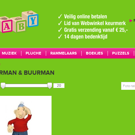
▶
MUZIEK
PLUCHE
RAMMELAARS
BOEKJES
PUZZELS
n
MERKEN
RMAN & BUURMAN
Foto-ta