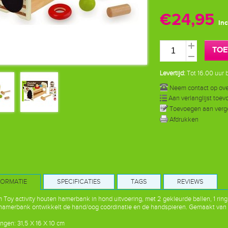
€24,95
Inc
TOE
Levertijd:
Tot 16.00 uur b
Neem contact op over
Aan verlanglijst toe
Toevoegen aan verge
Afdrukken
FORMATIE
SPECIFICATIES
TAGS
REVIEWS
m Toy activity houten hamerbank in hond uitvoering, met 2 gekleurde ballen, 1 ri
hamerbank ontwikkelt de hand/oog coördinatie en de handspieren. Gemaakt van
ngen: 31,5 X 16 X 10 cm