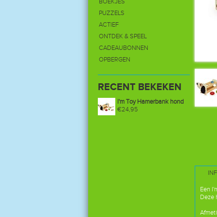
BOEKJES
PUZZELS
ACTIEF
ONTDEK & SPEEL
CADEAUBONNEN
OPBERGEN
RECENT BEKEKEN
I'm Toy Hamerbank hond
€24,95
IN
Een I'
Deze 
Afmeti