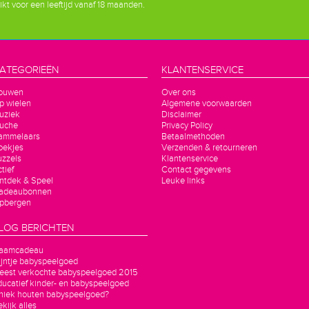
kt voor een leeftijd vanaf 18 maanden.
ATEGORIEËN
KLANTENSERVICE
ouwen
Over ons
p wielen
Algemene voorwaarden
uziek
Disclaimer
luche
Privacy Policy
ammelaars
Betaalmethoden
oekjes
Verzenden & retourneren
uzzels
Klantenservice
tief
Contact gegevens
ntdek & Speel
Leuke links
adeaubonnen
pbergen
LOG BERICHTEN
aamcadeau
ijntje babyspeelgoed
eest verkochte babyspeelgoed 2015
ducatief kinder- en babyspeelgoed
niek houten babyspeelgoed?
kijk alles