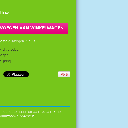
l. btw
VOEGEN AAN WINKELWAGEN
esteld, morgen in huis
 dit product
voegen
lijking
ng met houten staaf en een houten hamer.
 duurzaam rubberhout