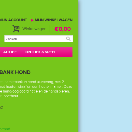
MIJN ACCOUNT
▶
MIJN WINKELWAGEN
€0,00
Winkelwagen
ACTIEF
ONTDEK & SPEEL
RBANK HOND
uten hamerbank in hond uitvoering, met 2
g met houten staaf en een houten hamer. Deze
e hand/oog coördinatie en de handspieren.
rubberhout
oy
orraad