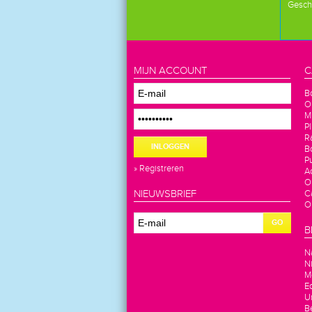
Geschi
MIJN ACCOUNT
C
B
O
M
P
R
INLOGGEN
B
P
» Registreren
Ac
O
NIEUWSBRIEF
C
O
GO
B
N
N
M
E
U
Be