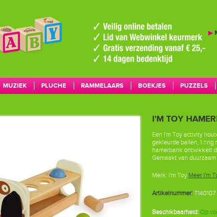
▶
MUZIEK
PLUCHE
RAMMELAARS
BOEKJES
PUZZELS
MERKEN
I'M TOY HAME
Een I'm Toy activity ho
gekleurde ballen, 1 rin
hamerbank ontwikkelt d
Gemaakt van duurzaam 
Merk:
I'm Toy
Meer I'm T
Artikelnummer:
T140107
Beschikbaarheid:
Op vo