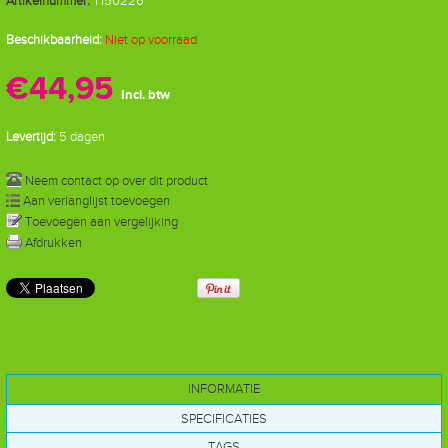
Artikelnummer:
T150226
Beschikbaarheid:
Niet op voorraad
€44,95
Incl. btw
Levertijd:
5 dagen
Neem contact op over dit product
Aan verlanglijst toevoegen
Toevoegen aan vergelijking
Afdrukken
INFORMATIE
SPECIFICATIES
TAGS