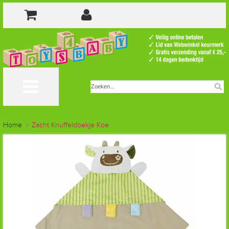
Home
Zacht Knuffeldoekje Koe