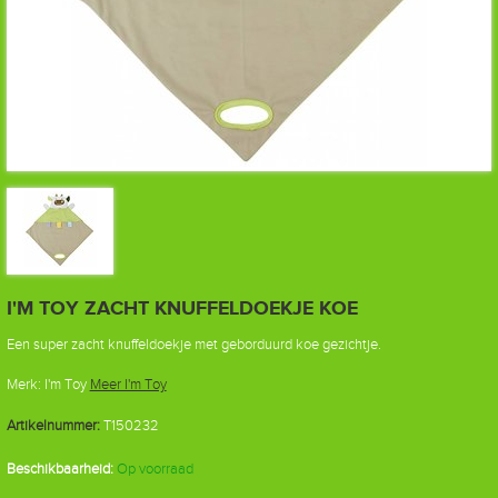
I'M TOY ZACHT KNUFFELDOEKJE KOE
Een super zacht knuffeldoekje met geborduurd koe gezichtje.
Merk:
I'm Toy
Meer I'm Toy
Artikelnummer:
T150232
Beschikbaarheid:
Op voorraad