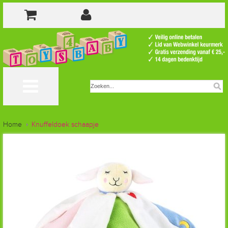
Home
Knuffeldoek schaapje