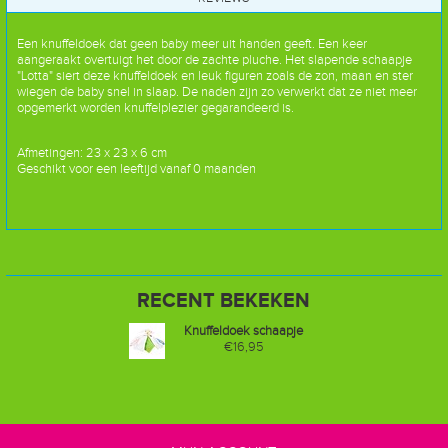
Een knuffeldoek dat geen baby meer uit handen geeft. Een keer
aangeraakt overtuigt het door de zachte pluche. Het slapende schaapje
"Lotta" siert deze knuffeldoek en leuk figuren zoals de zon, maan en ster
wiegen de baby snel in slaap. De naden zijn zo verwerkt dat ze niet meer
opgemerkt worden knuffelplezier gegarandeerd is.
Afmetingen: 23 x 23 x 6 cm
Geschikt voor een leeftijd vanaf 0 maanden
RECENT BEKEKEN
Knuffeldoek schaapje
€16,95