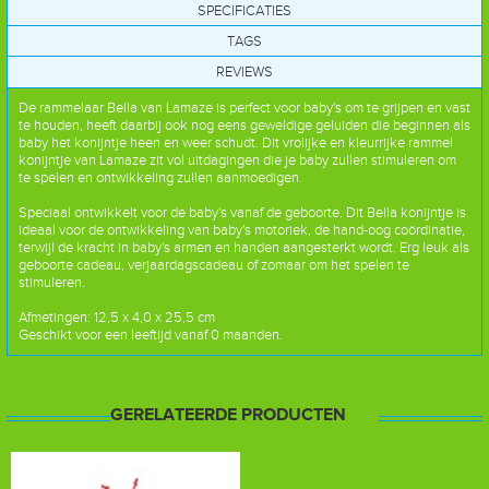
SPECIFICATIES
TAGS
REVIEWS
De rammelaar Bella van Lamaze
is perfect voor baby's om te grijpen en vast
te houden, heeft daarbij ook nog eens geweldige geluiden die beginnen als
baby het konijntje heen en weer schudt.
Dit vrolijke en kleurrijke rammel
konijntje van Lamaze zit vol uitdagingen die je baby zullen stimuleren om
te spelen en ontwikkeling zullen aanmoedigen.
Speciaal ontwikkelt voor de baby's vanaf de geboorte.
Dit Bella konijntje is
ideaal voor de ontwikkeling van baby's motoriek, de hand-oog coördinatie,
terwijl de kracht in baby's armen en handen aangesterkt wordt.
Erg leuk als
geboorte cadeau, verjaardagscadeau of zomaar om het spelen te
stimuleren.
Afmetingen:
12,5 x 4,0 x 25,5 cm
Geschikt voor een leeftijd vanaf 0 maanden.
GERELATEERDE PRODUCTEN