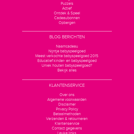
Puzzels
Actief
Ontdek & Speel
Cadeaubonnen
Opbergen
BLOG BERICHTEN
Naamcadeau
Nijntje babyspeelgoed
Meest verkochte babyspeelgoed 2015
Educatief kinder- en babyspeelgoed
Uniek houten babyspeelgoed?
Bekijk alles
KLANTENSERVICE
Over ons
Algemene voorwaarden
Disclaimer
Privacy Policy
Betaalmethoden
Verzenden & retourneren
Klantenservice
Contact gegevens
Leuke links