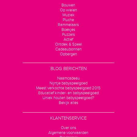
Bouwen
Op wielen
Muziek
Pluche
Rammelaars
Boekjes
Puzzels
Actief
Ontdek & Speel
Cadeaubonnen
Opbergen
BLOG BERICHTEN
Naamcadeau
Nijntje babyspeelgoed
Meest verkochte babyspeelgoed 2015
Educatief kinder- en babyspeelgoed
Uniek houten babyspeelgoed?
Bekijk alles
KLANTENSERVICE
Over ons
Algemene voorwaarden