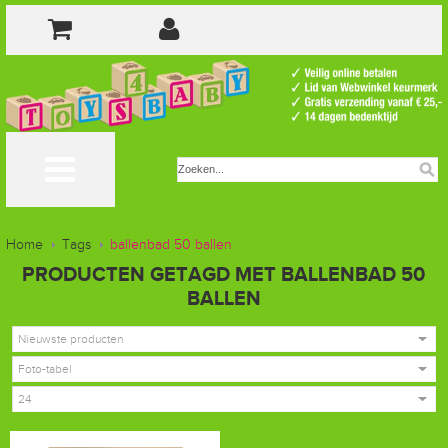
Home
Tags
ballenbad 50 ballen
PRODUCTEN GETAGD MET BALLENBAD 50
BALLEN
Nieuwste producten
Foto-tabel
24