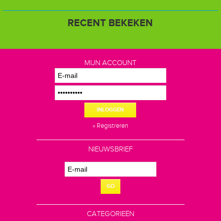
RECENT BEKEKEN
MIJN ACCOUNT
INLOGGEN
» Registreren
NIEUWSBRIEF
GO
CATEGORIEËN