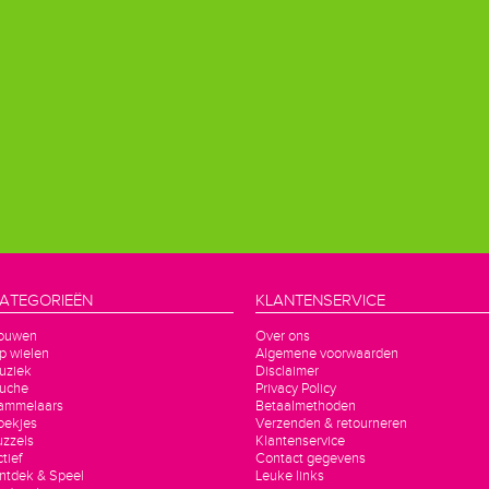
ATEGORIEËN
KLANTENSERVICE
ouwen
Over ons
p wielen
Algemene voorwaarden
uziek
Disclaimer
luche
Privacy Policy
ammelaars
Betaalmethoden
oekjes
Verzenden & retourneren
uzzels
Klantenservice
tief
Contact gegevens
ntdek & Speel
Leuke links