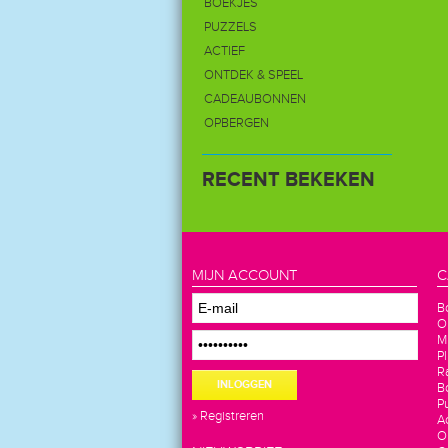
BOEKJES
PUZZELS
ACTIEF
ONTDEK & SPEEL
CADEAUBONNEN
OPBERGEN
RECENT BEKEKEN
MIJN ACCOUNT
C
B
O
M
P
R
INLOGGEN
B
P
» Registreren
Ac
O