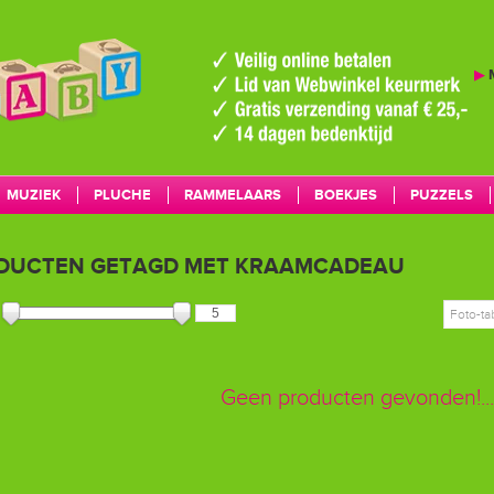
▶
MUZIEK
PLUCHE
RAMMELAARS
BOEKJES
PUZZELS
MERKEN
DUCTEN GETAGD MET KRAAMCADEAU
Foto-ta
Geen producten gevonden!...