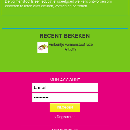
De vormenstoof is een educatief speelgoed welke is ontworpen om
kinderen te leren over kleuren, vormen en patronen
RECENT BEKEKEN
varkentje vormenstoof roze
€15,99
MIJN ACCOUNT
INLOGGEN
» Registreren