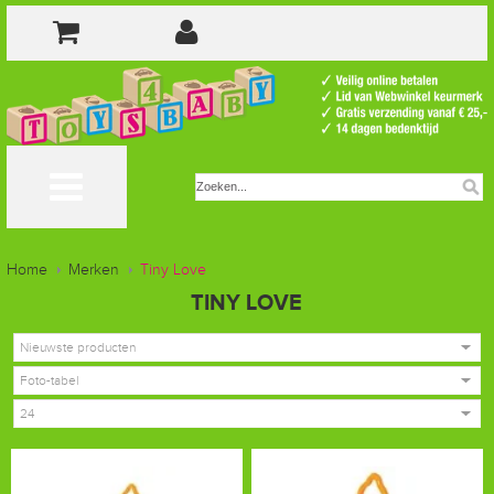
Home
Merken
Tiny Love
TINY LOVE
Nieuwste producten
Foto-tabel
24