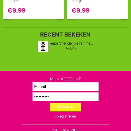
jongen
meisje
€9,99
€9,99
RECENT BEKEKEN
Hape Vriendelijke rammelaar goochelaar
€9,99
MIJN ACCOUNT
INLOGGEN
» Registreren
NIEUWSBRIEF