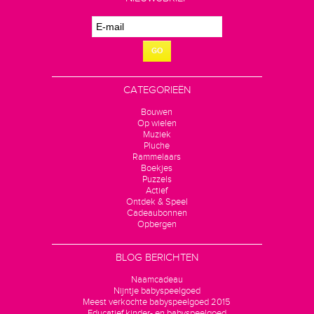
GO
CATEGORIEËN
Bouwen
Op wielen
Muziek
Pluche
Rammelaars
Boekjes
Puzzels
Actief
Ontdek & Speel
Cadeaubonnen
Opbergen
BLOG BERICHTEN
Naamcadeau
Nijntje babyspeelgoed
Meest verkochte babyspeelgoed 2015
Educatief kinder- en babyspeelgoed